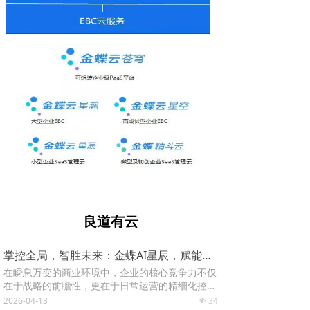
良道有云
掌控全局，智胜未来：金蝶AI星辰，赋能企业精细化运营与智能决策
在瞬息万变的商业环境中，企业的核心竞争力不仅
在于战略的前瞻性，更在于日常运营的精细化控制
与高效协同。流程混乱、数据孤岛、权责不清、响
2026-04-13
34
넶