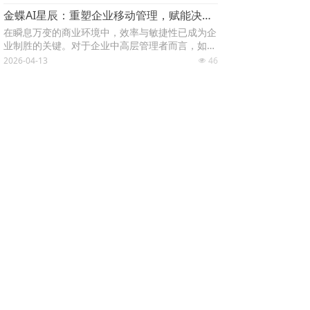
应迟缓，这些管理痛点正悄然侵蚀着企业的利润与
金蝶AI星辰：重塑企业移动管理，赋能决策者随时随地掌控全局
效率。如何构建一个集权责清晰、流程规范、数据
驱动、智能预警于一体的运营控制体系，成为每一
在瞬息万变的商业环境中，效率与敏捷性已成为企
位企业管理者必须面对的课题。金蝶AI星辰，作为
业制胜的关键。对于企业中高层管理者而言，如何
新一代智能ERP云服务，正是为解决这些核心挑战
突破时间与空间的限制，实时洞察经营状况、高效
2026-04-13
46
넶
而生，为企业提供从业务操作到数据安全的整体控
审批业务、精准指挥一线，是提升整体运营效能的
制解决方案。
金蝶AI星辰：以智能税务为引擎，驱动企业业财税一体化新未来
核心命题。金蝶AI星辰移动应用，正是为回应这一
时代需求而生的智能管理利器。它并非简单的功能
在数字经济浪潮席卷全球的今天，企业的核心竞争
迁移，而是基于金蝶云星空的深厚积淀，深度融合
力已不仅限于产品与服务，更在于其内部运营的效
人工智能与移动互联技术，为企业决策者与业务骨
率与合规性。税务管理，作为连接业务、财务与监
2026-04-13
55
넶
干打造的一个集业务处理、数据分析、协同办公于
管的核心环节，正从传统的手工操作向智能化、自
一体的掌上智慧中枢。
动化深刻变革。对于寻求降本增效、规避风险、实
现高质量发展的企业中高层管理者而言，一套前
上一页
1
/
99
下一页
瞻、智能、一体化的税务解决方案已成为刚需。
在此背景下，金蝶AI星辰应运而生，它并非简单的
软件升级，而是金蝶软件基于深厚行业积淀与前沿
联系我们
AI技术，为企业打造的下一代智能企业管理云平
台。其核心价值在于，通过深度融合人工智能与云
计算，重塑企业的税务管理乃至整体业财税流程，
为企业插上智能化腾飞的翅膀。
电话：13021736518
地址：济南荣盛时代国际广场