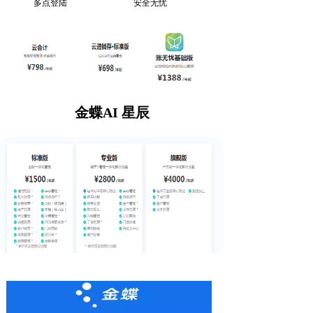
多点登陆
安全无忧
金蝶AI 星辰